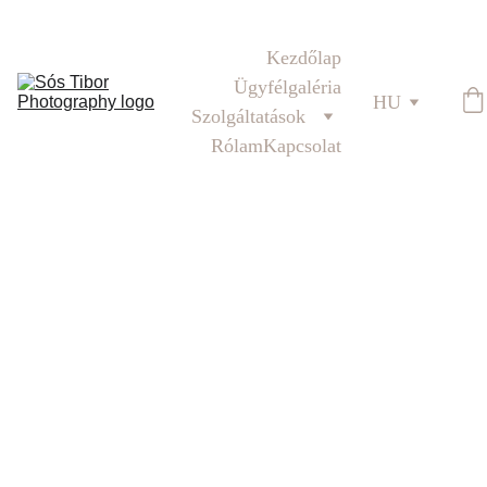
Téli családi fotózás
Kezdőlap
Ügyfélgaléria
HU
Szolgáltatások
Rólam
Kapcsolat
RENDEZVÉNY
ISKOLA
KONCERT
HANGVERSENY
6/25/2025
1 perc olvasás