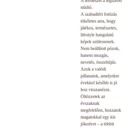
A természet a legszebb
stúdió.
A szabadtéri fotózás
tökéletes arra, hogy
játékos, természetes,
lifestyle hangulatú
képek szülessenek.
Nem beállított pózok,
hanem mozgás,
nevetés, összebújás.
Azok a valódi
pillanatok, amelyekre
évekkel később is jó
lesz visszanézni.
Öltözzetek az
évszaknak
megfelelően, hozzatok
magatokkal egy kis
jókedvet – a többit