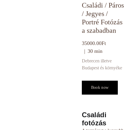
Családi / Páros
/ Jegyes /
Portré Fotózás
a szabadban
35000.00Ft
30 min
Debrecen illetve
Budapest és környéke
Book now
Családi
fotózás