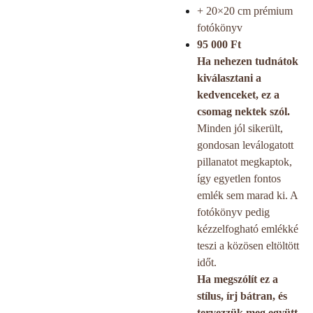
+ 20×20 cm prémium
fotókönyv
95 000 Ft
Ha nehezen tudnátok
kiválasztani a
kedvenceket, ez a
csomag nektek szól.
Minden jól sikerült,
gondosan leválogatott
pillanatot megkaptok,
így egyetlen fontos
emlék sem marad ki. A
fotókönyv pedig
kézzelfogható emlékké
teszi a közösen eltöltött
időt.
Ha megszólít ez a
stílus, írj bátran, és
tervezzük meg együtt