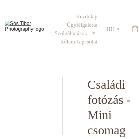
Téli családi fotózás
Kezdőlap
Ügyfélgaléria
HU
Szolgáltatások
Rólam
Kapcsolat
Családi
fotózás -
Mini
csomag