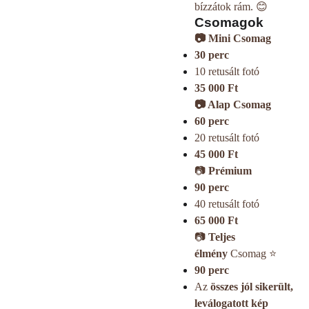
bízzátok rám. 😊
Csomagok
📷 Mini Csomag
30 perc
10 retusált fotó
35 000 Ft
📷 Alap Csomag
60 perc
20 retusált fotó
45 000 Ft
📷
Prémium
90 perc
40 retusált fotó
65 000 Ft
📷
Teljes
élmény
Csomag ⭐
90 perc
Az
összes jól sikerült,
leválogatott kép