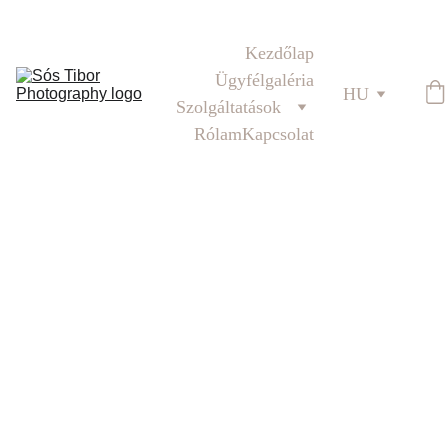
Téli családi fotózás
Kezdőlap
Ügyfélgaléria
HU
Szolgáltatások
Rólam
Kapcsolat